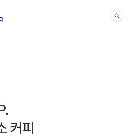
터
동서문학상
AQ
 입신최강전
고객문의
래식
소비자중심경영
장학회
고객불만 접수안내
 향기
의 도서관
P.
소 커피