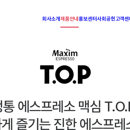
회사소개
제품안내
홍보센터
사회공헌
고객센
동서식품
브랜드
뉴스
삶의향기 
F
식품안전
제품소개
이벤트
맥심커피배
산업안전보건방침
동서식품 홍보영상
동서커피클
동영상 레시피
동서식품 
TV CF
맥심 사랑의
웹진 삶의 향기
동서식품 꿈
통 에스프레소 맥심 T.O.
커피 클래스
게 즐기는 진한 에스프레
커피 테이스트