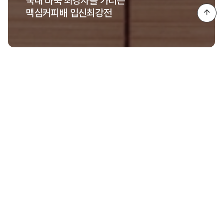
국내 바둑 최강자를 가리는
맥심커피배 입신최강전
페이지 