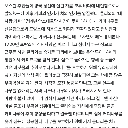
보스턴 주민들이 영국 상선에 실린 차를 모두 바다에 내던짐으로서
발생했는데 이후 커피의 인기가 차의 인기를 앞질렀다. 클리외의 ‘내
사랑 커피’ 1714년 암스테르담 시장이 루이 14세에게 커피나무를
선물함으로써 프랑스에 처음으로 커피가 전파되었다고 전해진다.
아메리카 대륙에는 이 커피가 전파되는데 그 사연이 매우 흥미롭다.
1720년 프랑스의 식민지였던 마르티니크 섬에서 해군 장교로
근무를 하던 클리외는 휴가를 파리에서 보내는 동안 루이 14세의
정원에서 커피묘목을 얻게 된다. 섬으로 돌아가는 항해 중 소금기
많은 바닷물과 추위로부터 커피나무를 보호하기 위해 유리상자에
넣어 자신의 책상 위에 올려놓고 극진히 보살피던 그는 항해 중 많은
우여곡절을 겪게 된다. 해적과 모진 풍랑을 만나고, 그를 질투해
나무를 없애려는 자와 다투다 나무의 가지가 부러지기도 한다.
바람이 불지 않아 배가 멈춰서 오랜 시간이 경과되고 결국엔 자신이
마실 물조차 부족한 상황에서도 클리외는 자신에게 할당된 물을
커피나무에 주며 정성을 다하고 결국엔 마르티니크 섬에 커피나무를
옮겨 심는데 성공한다. 나무를 보호하기 위해 가시 울타리를 치고