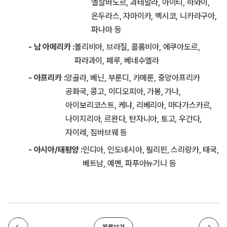
엘살바도르, 과테말라, 아이티, 하와이,
온두라스, 자마이카, 멕시코, 니카라구아,
파나마 등
- 남 아메리카 :
볼리비아, 브라질, 콜롬비아, 에쿠아도르,
파라과이, 페루, 베네수엘라
- 아프리카 :
앙골라, 베닌, 부룬디, 카메룬, 중앙아프리카
공화국, 콩고, 이디오피아, 가봉, 가나,
아이보리코스트, 케냐, 리베리아, 마다가스카르,
나이지리아, 르완다, 탄자니아, 토고, 우간다,
자이레, 짐바브웨 등
- 아시아/태평양 :
인디아, 인도네시아, 필리핀, 스리랑카, 태국,
베트남, 예멘, 파푸아뉴기니 등