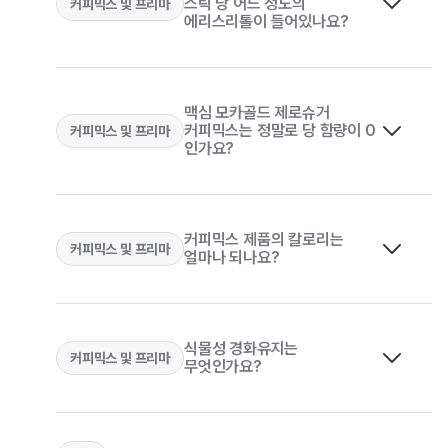
스틱 당 어느 정도의
커피믹스 및 프리마
에리스리톨이 들어있나요?
맥심 모카골드 제로슈거
2-3. 모카골드 제로슈거 커피믹스 한 스틱 당 어느
커피믹스는 정말로 당 함량이 0
커피믹스 및 프리마
인가요?
정도의 에리스리톨이 들어있나요?
맥심 모카골드 제로슈거 커피믹스에는 4.0g의
커피믹스 제품의 칼로리는
에리스리톨이 포함되어 있습니다. 에리스리톨은
커피믹스 및 프리마
2-2. 맥심 모카골드 제로슈거 커피믹스는 정말로 당
얼마나 되나요?
동서 식수용차 5종(보리차/엄마순 보리차/
과일류, 버섯류 등에 자연적으로 존재하는 천연
함량이 0 인가요?
옥수수차/결명자차/둥굴레차)의 티백은 식물 유래
감미료로 설탕의 70% 수준의 단맛을 나타내지만 당
성분으로 만든 생분해성 소재(PLA)로 만들고
“0”인 원료입니다. 모카골드 제로슈거 커피믹스는
식물성 경화유지는
맥심 모카골드 제로슈거 커피믹스는 커피믹스의
있습니다.
설탕 걱정 없이 부드러운 단 맛을 즐길 수 있도록
커피믹스 및 프리마
2-1. 커피믹스 제품의 칼로리는 얼마나 되나요?
무엇인가요?
달콤함은 그대로 유지하면서, 설탕을 넣지 않은 “당
에리스리톨을 사용했습니다.
제로” 제품입니다. 모카골드 제로슈거 커피믹스는
PLA는 옥수수, 감자, 사탕수수와 같은 100%
설탕 대신 에리스리톨과 스테비아를 사용하고
커피믹스 1스틱 당 열량은 약 50kcal 정도로 사과
식물성 원료에서 추출한 소재로, 생분해되는 특성이