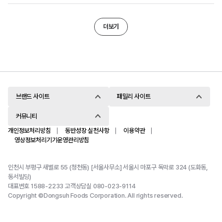
소비자를 위해 에스프레소 호환 캡슐도 선보였습니다.
참고하여 분리배출 해주세요.
Silky Light Roast
Smooth Medium
Velvety Medium
Bo
실키 라이트 로스트
Roast
Roast
녹색기술은 에너지·자원의 절약 및 효율화를 통해
경화(Hydrogenation)란, 불포화지방산의
스무스 미디엄 로스트
벨베티 미디엄 로스트
더보기
온실가스, 오염물질 배출을 최소화하는 기술입니다.
이중결합에 수소 분자를 결합시켜 포화지방산으로
녹색인증제도는 이러한 녹색기술을 인증하고 지원하는
비닐류 분리배출
3-1. 천연벌꿀과 사양벌꿀은 어떻게
만드는 과정입니다. 산화에 취약한 불포화지방산의
·
제도입니다.
근거 법령: 기후위기 대응을 위한 탄소중립,
다른가요?
특성으로 인하여 제조 과정 및 보관 중에 산패되는
녹색성장 기본법
것을 막기 위하여 완전하게 경화된 유지를 사용하여
꿀은 벌이 꽃의 꿀샘에서 채집한 당 성분을 저장해 둔
STEP 1.
것으로 꽃의 당 성분과 벌의 소화액이 뭉쳐진 진액입니다.
식물성크림을 만들고 있습니다. 또한 완전경화하기
천연벌꿀은 꿀벌이 아카시아, 유채, 밤나무 같은 식물의
브랜드 사이트
패밀리 사이트
때문에 트랜스 지방이 없습니다.
꿀을 벌집에 저장한 꿀입니다.
내용물을 비워서
커뮤니티
이물질을 제거해 주세요.
개인정보처리방침
동반성장 실천사항
이용약관
영상정보처리기기운영관리방침
인천시 부평구 새벌로 55 (청천동) [서울사무소] 서울시 마포구 독막로 324 (도화동,
동서빌딩)
대표번호 1588-2233 고객상담실 080-023-9114
2-2. 카누 바리스타 머신과 전용 캡슐은 어떤
동서식품은 녹색기술 인증을 획득한 포장재를 카누와
Copyright ©Dongsuh Foods Corporation. All rights reserved.
[이해를 돕기 위한 예시 입니다.]
커피믹스, 시리얼 등 주요 제품에 사용하고 있습니다.
특징을 가지고 있나요?
기존에 사용한 포장재는 선명한 인쇄를 위하여 PE 층에