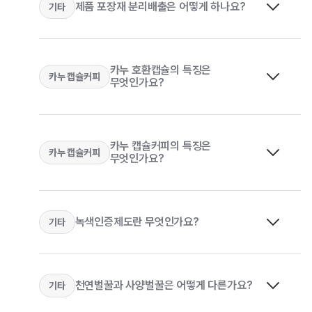
물엿 대신 폴리글리시톨을 사용하여 ‘제로슈거
제품 포장재 분리배출은 어떻게 하나요?
반쪽(100g, 52kcal) 정도에 해당되는 수준입니다.
기타
있으며 식품 포장이나 의료용 (수술용 봉합사 등) 등
1-1. 커피믹스 성분 중 식물성 경화유지는 무엇이고
(무설탕, 무당)’의 법적 기준인 100g당 당 함량
다른 음식과 비교해도 높지 않은 수준입니다.
다양한 분야에서 사용되는 소재입니다.
어떤 역할을 하나요?
0.5g 미만을 준수했습니다.
PLA 소재를 이용한 티백은 흰색으로 이는 원료
카누 호환캡슐의 특징은
카누 캡슐커피
무엇인가요?
커피믹스에 들어 있는 식물성크림에는 부드럽고
자체의 자연스러운 색상입니다. 표백 처리와는
4-1. [비닐류] 제품 포장재 분리배출은 어떻게
고소한 맛을 내는 식물성유지(vegetable oil)가
무관하니 안심하고 이용하셔도 괜찮습니다.
하나요?
들어있으며, 대부분 경화된 코코넛 오일을
사용합니다.
카누 캡슐커피의 특징은
카누 캡슐커피
무엇인가요?
2-3. 카누 호환 캡슐 특징은 무엇인가요?
에스프레소도 언제, 어디서든 믿고 즐길 수 있도록 다양한
맛과 향의 6가지 캡슐을 준비했습니다.
녹색인증제도란 무엇인가요?
기타
Light
Medium
2-1. 카누 캡슐커피의 특징은 무엇인가요?
동서식품은 한국인이 가장 좋아하는 아메리카노를
맥심 커피믹스 및 카누 스틱, 맥심 및 카누 원두커피, 시리얼
천연벌꿀과 사양벌꿀은 어떻게 다른가요?
기타
캡슐커피로 구현하기 위해 카누 바리스타 머신과
스탠드 백 그리고 맥심 티오피 NB캔의 라벨, PET병에
캡슐커피를 선보였습니다. 또한 에스프레소 커피를 즐기는
4-1. 녹색인증제도란?
담긴 음료 제품의 라벨 등 비닐류는 아래의 방법을