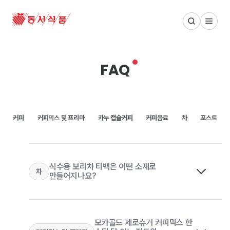
동서식품 메인 페이지
FAQ
커피
커피믹스 및 프리마
카누 캡슐커피
커피음료
차
포스트
식수용 보리차 티백은 어떤 소재로
차
만들어지나요?
모카골드 제로슈거 커피믹스 한