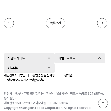
목록보기
이전글
다음글
브랜드 사이트
패밀리 사이트
커뮤니티
개인정보처리방침
동반성장 실천사항
이용약관
영상정보처리기기운영관리방침
인천시 부평구 새벌로 55 (청천동) [서울사무소] 서울시 마포구 독막로 324 (도화동,
동서빌딩)
대표번호 1588-2233 고객상담실 080-023-9114
페이지 
Copyright ©Dongsuh Foods Corporation. All rights reserved.